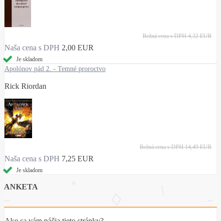
Bežná cena s DPH
4,32 EUR
Naša cena s DPH
2,00 EUR
Je skladom
Apolónov pád 2. - Temné proroctvo
Rick Riordan
Bežná cena s DPH
14,49 EUR
Naša cena s DPH
7,25 EUR
Je skladom
ANKETA
Ako sa vám páčia tieto stránky?