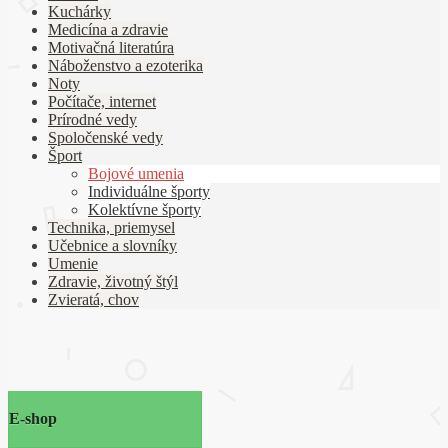
Kuchárky
Medicína a zdravie
Motivačná literatúra
Náboženstvo a ezoterika
Noty
Počítače, internet
Prírodné vedy
Spoločenské vedy
Šport
Bojové umenia
Individuálne športy
Kolektívne športy
Technika, priemysel
Učebnice a slovníky
Umenie
Zdravie, životný štýl
Zvieratá, chov
E-shop