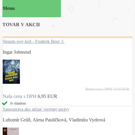
Menu
TOVAR V AKCII
Nesiem svoj kríž - Frederik Beier 3.
Ingar Johnsrud
Bežná cena s DPH
13,95 EUR
Naša cena s DPH
6,95 EUR
Je skladom
Samospráva ako súčasť verejnej správy
Lubomír Grúň, Alena Pauličková, Vladimíra Vydrová