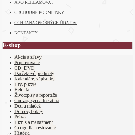
AKO REKLAMOVAŤ
OBCHODNÉ PODMIENKY
OCHRANA OSOBNÝCH ÚDAJOV
KONTAKTY
E-shop
Akcie a zľavy
Pripravované
CD, DVD
Darčekové predmety
Kalendáre, zápisníky
Hry, puzzle
Beletria
Životopisy a reportáže
Cudzojazyčná literatúra
Deti a mládež
Domov, hobby
Právo
Biznis a manažment
Geografia, cestovanie
História