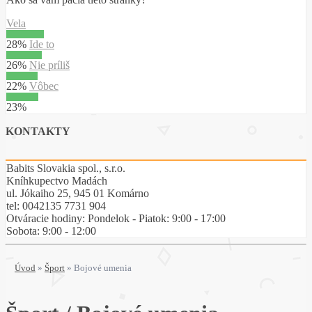
Vela
28%
Ide to
26%
Nie príliš
22%
Vôbec
23%
KONTAKTY
Babits Slovakia spol., s.r.o.
Kníhkupectvo Madách
ul. Jókaiho 25, 945 01 Komárno
tel:
0042135 7731 904
Otváracie hodiny: Pondelok - Piatok: 9:00 - 17:00
Sobota: 9:00 - 12:00
Úvod
»
Šport
»
Bojové umenia