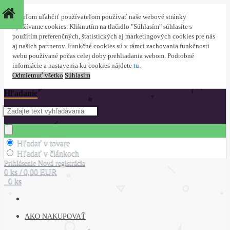
S cieľom uľahčiť používateľom používať naše webové stránky
využívame cookies. Kliknutím na tlačidlo "Súhlasím" súhlasíte s
použitím preferenčných, štatistických aj marketingových cookies pre nás
aj našich partnerov. Funkčné cookies sú v rámci zachovania funkčnosti
webu používané počas celej doby prehliadania webom. Podrobné
informácie a nastavenia ku cookies nájdete
tu
.
Odmietnuť všetko
Súhlasím
Hľadanie
Hľadať v tovare
Hľadať v článkoch
Prihlásenie
Nová registrácia
0 ks / 0,00 EUR
0 ks
AKO NAKUPOVAŤ