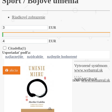
Šport / Bojové umenia
Riadkové zobrazenie
EUR
EUR
Citadella
(1)
Usporiadať podľa:
najlacnejšie
najdrahšie
najlepšie hodnotené
Vytvorené systémom
www.webareal.sk
akcia
NjBjMGRmY
Vytvorené systémom
www.webareal.sk