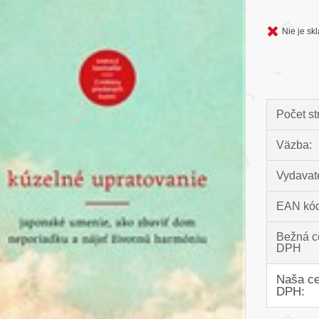
Nie je s
Počet st
Väzba:
Vydavate
EAN kód
Bežná c
DPH
Naša ce
DPH: