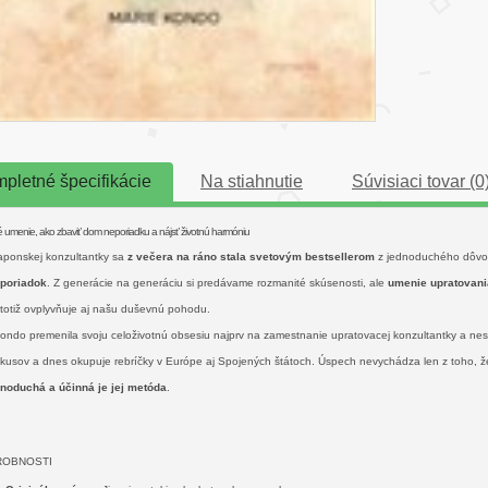
pletné špecifikácie
Na stiahnutie
Súvisiaci tovar (0
 umenie, ako zbaviť dom neporiadku a nájsť životnú harmóniu
aponskej konzultantky sa
z večera na ráno stala svetovým bestsellerom
z jednoduchého dôvod
 poriadok
. Z generácie na generáciu si predávame rozmanité skúsenosti, ale
umenie upratovani
 totiž ovplyvňuje aj našu duševnú pohodu.
ondo premenila svoju celoživotnú obsesiu najprv na zamestnanie upratovacej konzultantky a nes
 kusov a dnes okupuje rebríčky v Európe aj Spojených štátoch. Úspech nevychádza len z toho, že
dnoduchá a účinná je jej metóda
.
ROBNOSTI