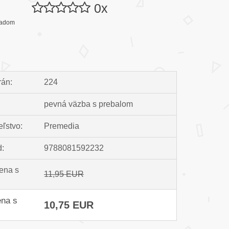
0x
kladom
rán:
224
pevná väzba s prebalom
ľstvo:
Premedia
:
9788081592232
ena s
11,95 EUR
na s
10,75 EUR