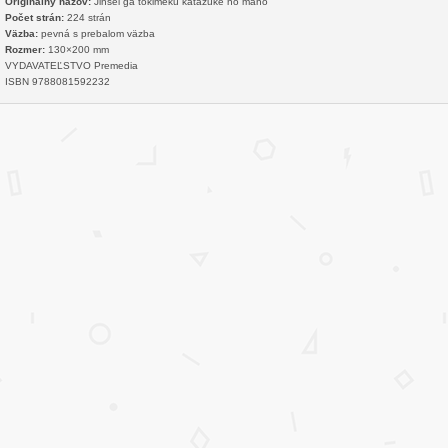
Originálny názov:
Jinsei ga tokimeku katazuke no maho
Počet strán:
224 strán
Väzba:
pevná s prebalom väzba
Rozmer:
130×200 mm
VYDAVATEĽSTVO Premedia
ISBN 9788081592232