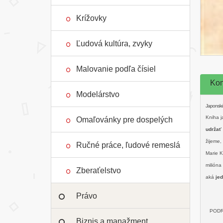
Krížovky
Ľudová kultúra, zvyky
Malovanie podľa čísiel
Kom
Modelárstvo
Japonské
Kniha j
Omaľovánky pre dospelých
udržať
žijeme,
Ručné práce, ľudové remeslá
Marie K
milióna
Zberaťelstvo
aká
je
Právo
POD
Biznis a manažment