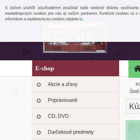
S cieľom uľahčiť používateľom používať naše webové stránky využívame coo
marketingových cookies pre nás aj našich partnerov. Funkčné cookies sú 
informácie a nastavenia ku cookies nájdete
tu
.
E-shop
Akcie a zľavy
K
Úvod
Pripravované
Kú
CD, DVD
Darčekové predmety