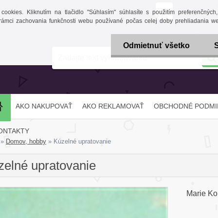
Prihlásenie
kies. Kliknutím na tlačidlo "Súhlasím" súhlasíte s použitím preferenčných, š
v rámci zachovania funkčnosti webu používané počas celej doby prehliadania 
Odmietnuť všetko
AKO NAKUPOVAŤ
AKO REKLAMOVAŤ
OBCHODNÉ PODMI
ONTAKTY
»
Domov, hobby
»
Kúzelné upratovanie
zelné upratovanie
Marie K