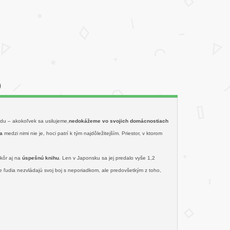
)
u – akokoľvek sa usilujeme,
nedokážeme vo svojich domácnostiach
a
medzi nimi nie je, hoci patrí k tým najdôležitejším. Priestor, v ktorom
kôr aj na
úspešnú knihu
. Len v Japonsku sa jej predalo vyše 1,2
 ľudia nezvládajú svoj boj s neporiadkom, ale predovšetkým z toho,