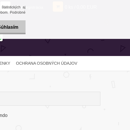
0 ks / 0,00 EUR
Nová registrácia
tatistických aj
webom. Podrobné
Súhlasím
ENKY
OCHRANA OSOBNÝCH ÚDAJOV
ondo