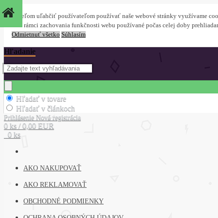
S cieľom uľahčiť používateľom používať naše webové stránky využívame cookie
sú v rámci zachovania funkčnosti webu používané počas celej doby prehliada
Odmietnuť všetko
Súhlasím
Hľadanie
Hľadať v tovare
Hľadať v článkoch
Prihlásenie
Nová registrácia
0 ks / 0,00 EUR
0 ks
AKO NAKUPOVAŤ
AKO REKLAMOVAŤ
OBCHODNÉ PODMIENKY
OCHRANA OSOBNÝCH ÚDAJOV