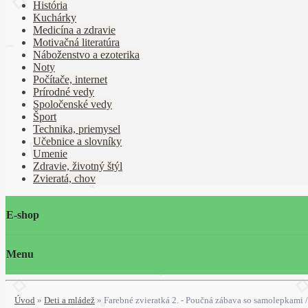
História
Kuchárky
Medicína a zdravie
Motivačná literatúra
Náboženstvo a ezoterika
Noty
Počítače, internet
Prírodné vedy
Spoločenské vedy
Šport
Technika, priemysel
Učebnice a slovníky
Umenie
Zdravie, životný štýl
Zvieratá, chov
E-shop
Menu
Úvod
»
Deti a mládež
»
Farebné zvieratká 2. - Poučná zábava so samolepkami