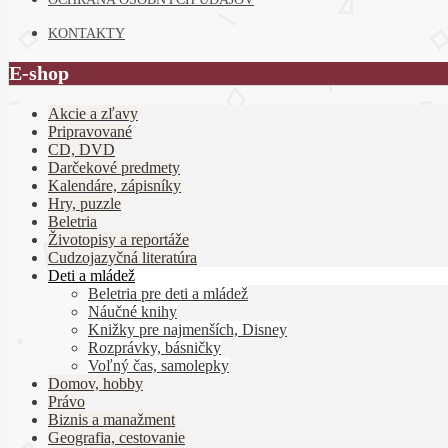
KONTAKTY
E-shop
Akcie a zľavy
Pripravované
CD, DVD
Darčekové predmety
Kalendáre, zápisníky
Hry, puzzle
Beletria
Životopisy a reportáže
Cudzojazyčná literatúra
Deti a mládež
Beletria pre deti a mládež
Náučné knihy
Knižky pre najmenších, Disney
Rozprávky, básničky
Voľný čas, samolepky
Domov, hobby
Právo
Biznis a manažment
Geografia, cestovanie